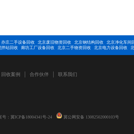
亦庄二手设备回收
北京废旧物资回收
北京钢结构回收
北京净化车间
搅拌站回收
廊坊工厂设备回收
北京二手物资回收
北京电力设备回收
回收案例
合作伙伴
联系我们
案号：
冀ICP备18004341号-24
冀公网安备 13082502000103号